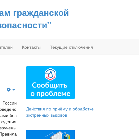
сам гражданской
зопасности"
ителей
Контакты
Текущие отключения
 России
Действия по приёму и обработке
оведено
экстренных вызовов
рами без
оведения
 вручены
«Правила