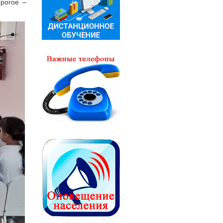
рогое –