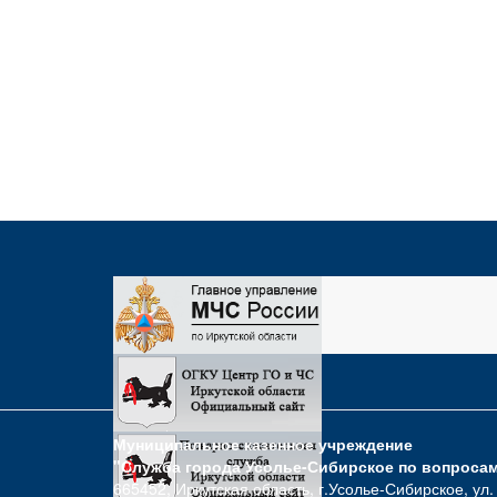
Муниципальное казенное учреждение
"Служба города Усолье-Сибирское по вопроса
665452, Иркутская область, г.Усолье-Сибирское, ул