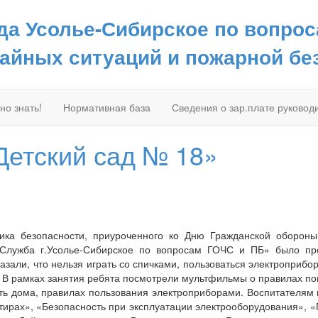
да Усолье-Сибирское по вопро
айных ситуаций и пожарной бе
но знать!
Нормативная база
Сведения о зар.плате руковод
етский сад № 18»
ка безопасности, приуроченного ко Дню Гражданской обороны
«Служба г.Усолье-Сибирское по вопросам ГОЧС и ПБ» было пр
зали, что нельзя играть со спичками, пользоваться электроприбо
. В рамках занятия ребята посмотрели мультфильмы о правилах п
ать дома, правилах пользования электроприборами. Воспитателям
тирах», «Безопасность при эксплуатации электрооборудования», 