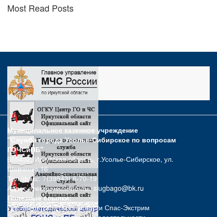
Most Read Posts
Муниципальное казенное учреждение
"Служба города Усолье-Сибирское по вопросам
ГОЧСиПБ"
665452, Иркутская область, г.Усолье-Сибирское, ул.
Шевченко,16
Тел./факс: 7(39543) 6-70-19
Адрес электронной почты:
slugbago@bk.ru
Полезные ссылки:
Портал детской безопасности Спас-Экстрим
Культура безопасности жизнедеятельности